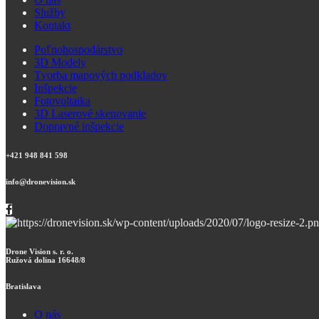
Služby
Kontakt
Poľnohospodárstvo
3D Modely
Tvorba mapových podkladov
Inšpekcie
Fotovoltaika
3D Laserové skenovanie
Dopravné inšpekcie
+421 948 841 598
info@dronevision.sk
Drone Vision s. r. o.
Ružová dolina 16648/8
Bratislava
O nás