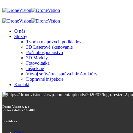
O nás
Služby
Tvorba mapových podkladov
3D Laserové skenovanie
Poľnohospodárstvo
3D Modely
Fotovoltaika
Inšpekcie
Vývoj softvéru a správa infraštruktúry
Dopravné inšpekcie
Kontakt
Drone Vision s. r. o.
Ružová dolina 16648/8
Bratislava
O nás