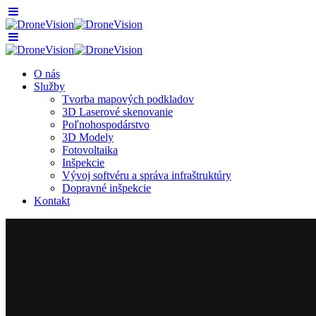
O nás
Služby
Tvorba mapových podkladov
3D Laserové skenovanie
Poľnohospodárstvo
3D Modely
Fotovoltaika
Inšpekcie
Vývoj softvéru a správa infraštruktúry
Dopravné inšpekcie
Kontakt